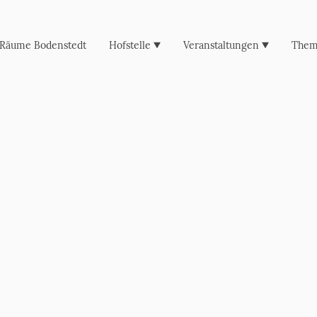
tRäume Bodenstedt
Hofstelle
Veranstaltungen
The